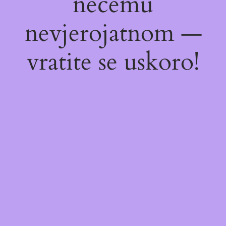
nečemu
nevjerojatnom —
vratite se uskoro!