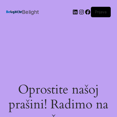
Belight
Prijava
Oprostite našoj
prašini! Radimo na