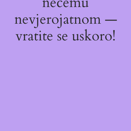
nečemu
nevjerojatnom —
vratite se uskoro!