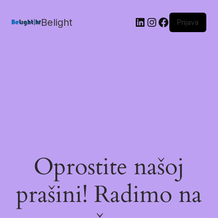
Belight
Prijava
Oprostite našoj
prašini! Radimo na