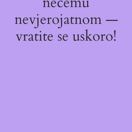
nečemu
nevjerojatnom —
vratite se uskoro!