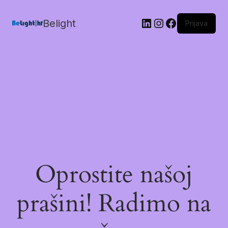
Belight
Prijava
Oprostite našoj
prašini! Radimo na