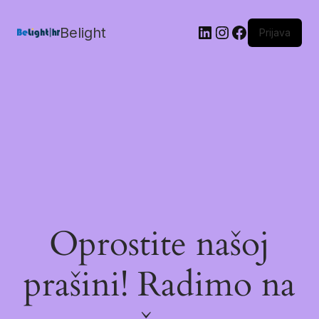
Belight
Prijava
Oprostite našoj
prašini! Radimo na