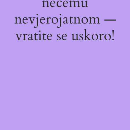
nečemu
nevjerojatnom —
vratite se uskoro!