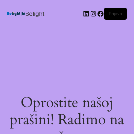
Belight
Prijava
Oprostite našoj
prašini! Radimo na