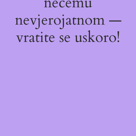
nečemu
nevjerojatnom —
vratite se uskoro!