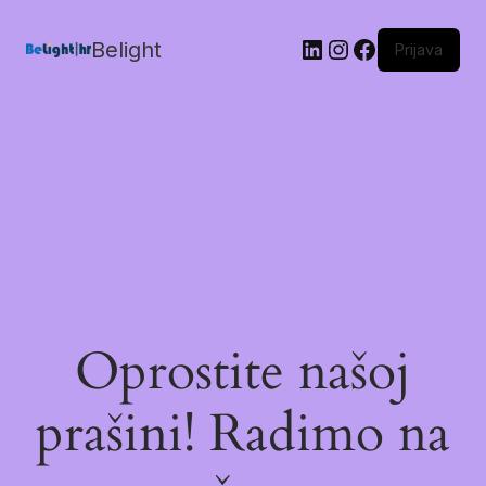
Belight
Prijava
Oprostite našoj
prašini! Radimo na