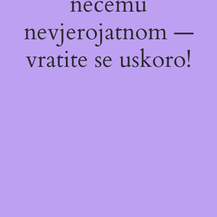
nečemu
nevjerojatnom —
vratite se uskoro!