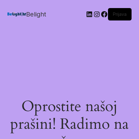
Belight
Prijava
Oprostite našoj
prašini! Radimo na