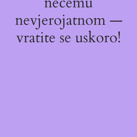
nečemu
nevjerojatnom —
vratite se uskoro!