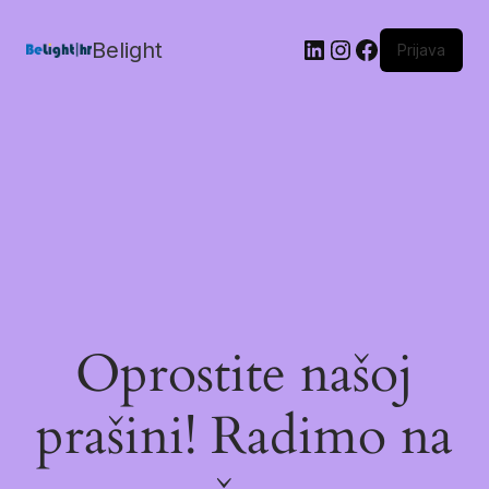
Belight
Prijava
Oprostite našoj
prašini! Radimo na