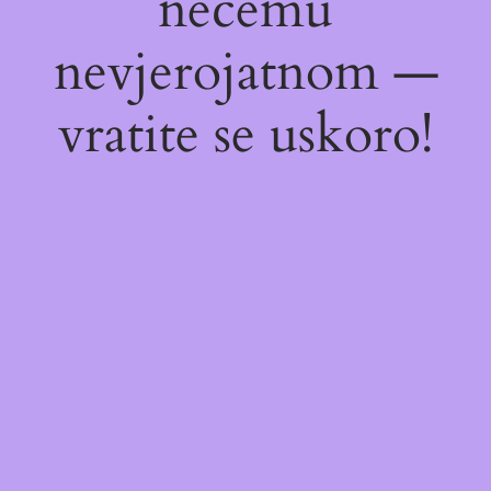
nečemu
nevjerojatnom —
vratite se uskoro!