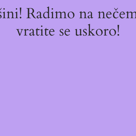
ašini! Radimo na neč
vratite se uskoro!