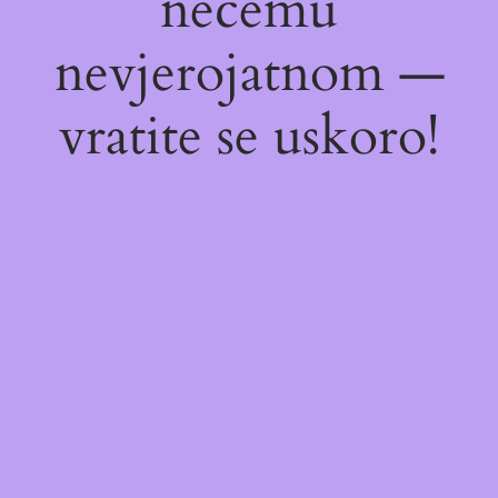
nečemu
nevjerojatnom —
vratite se uskoro!