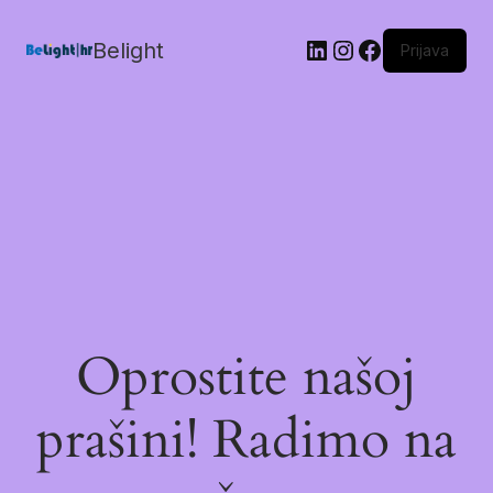
Belight
Prijava
Oprostite našoj
prašini! Radimo na