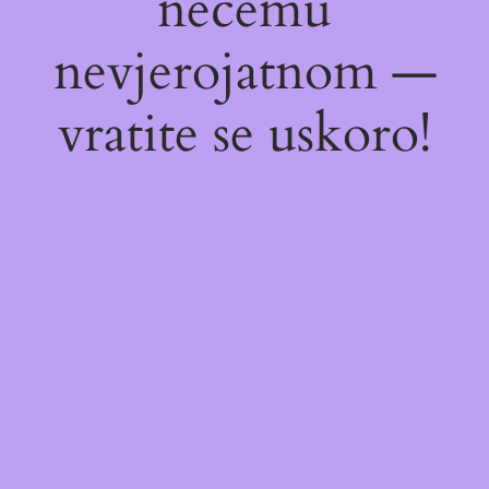
nečemu
nevjerojatnom —
vratite se uskoro!