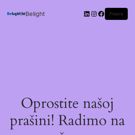
Belight
Prijava
Oprostite našoj
prašini! Radimo na