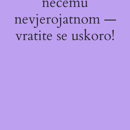
nečemu
nevjerojatnom —
vratite se uskoro!