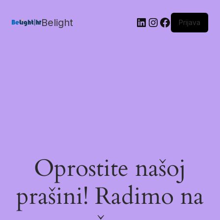
Belight
Prijava
Oprostite našoj
prašini! Radimo na