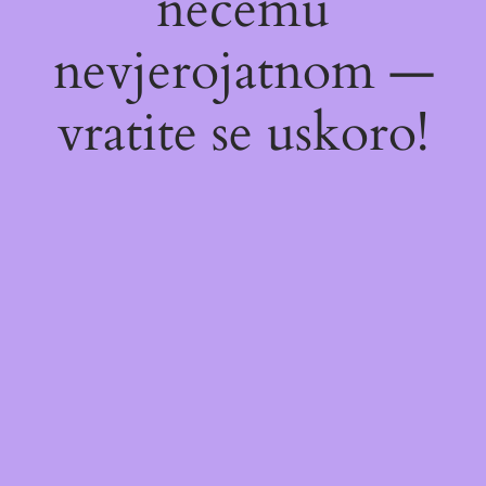
nečemu
nevjerojatnom —
vratite se uskoro!