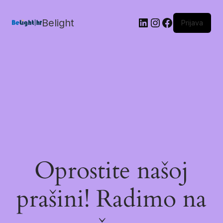
Belight
Prijava
Oprostite našoj
prašini! Radimo na