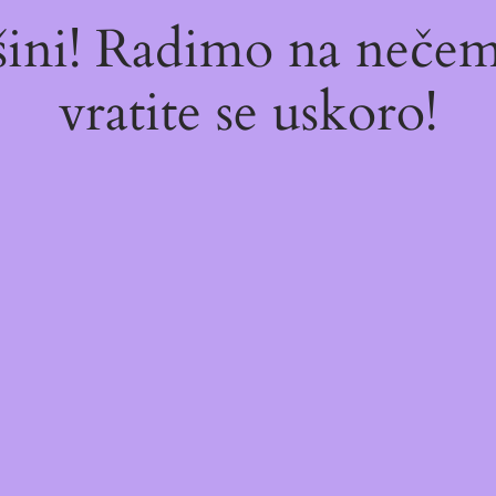
ašini! Radimo na neč
vratite se uskoro!