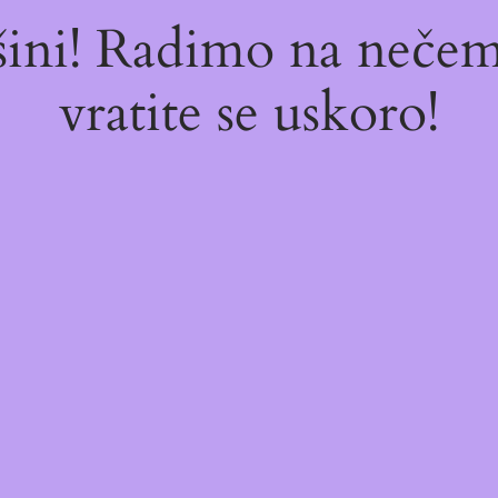
ašini! Radimo na neč
vratite se uskoro!