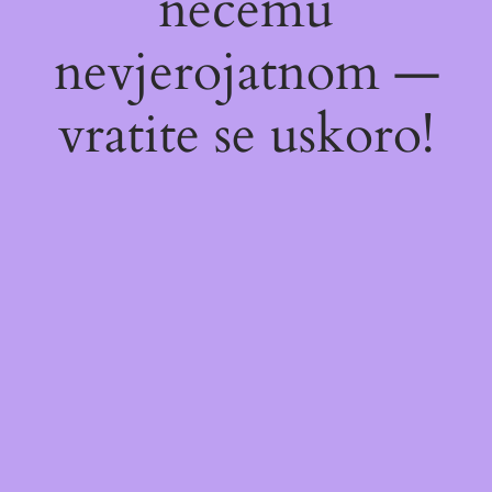
nečemu
nevjerojatnom —
vratite se uskoro!