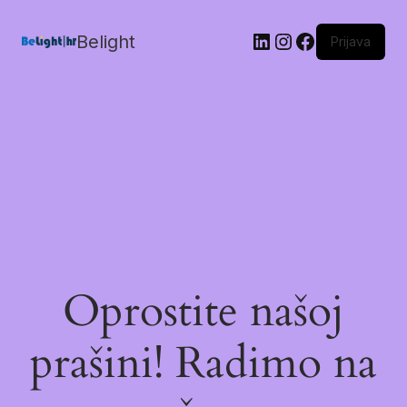
Belight
Prijava
Oprostite našoj
prašini! Radimo na