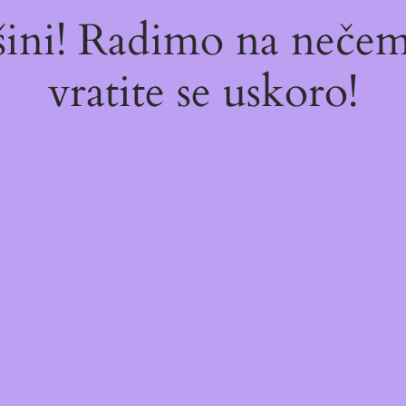
ašini! Radimo na neč
vratite se uskoro!