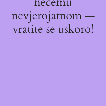
nečemu
nevjerojatnom —
vratite se uskoro!