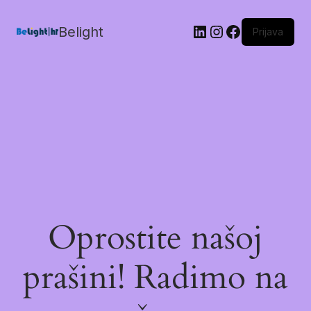
Belight
Prijava
Oprostite našoj
prašini! Radimo na