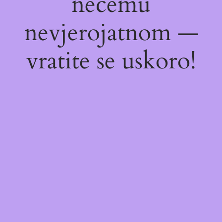
nečemu
nevjerojatnom —
vratite se uskoro!