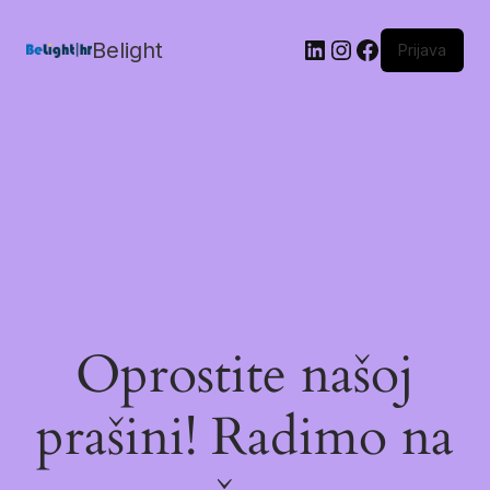
Belight
Prijava
Oprostite našoj
prašini! Radimo na