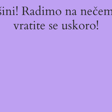
ašini! Radimo na neč
vratite se uskoro!