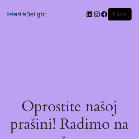
Belight
Prijava
Oprostite našoj
prašini! Radimo na