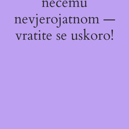
nečemu
nevjerojatnom —
vratite se uskoro!