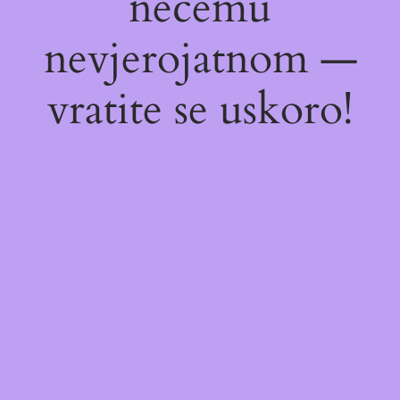
nečemu
nevjerojatnom —
vratite se uskoro!