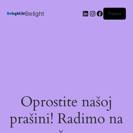
Belight
Prijava
Oprostite našoj
prašini! Radimo na