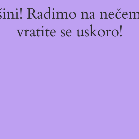
ašini! Radimo na neč
vratite se uskoro!