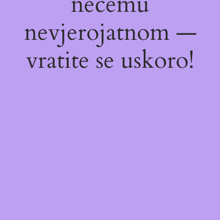
nečemu
nevjerojatnom —
vratite se uskoro!