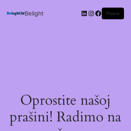
Belight
Prijava
Oprostite našoj
prašini! Radimo na