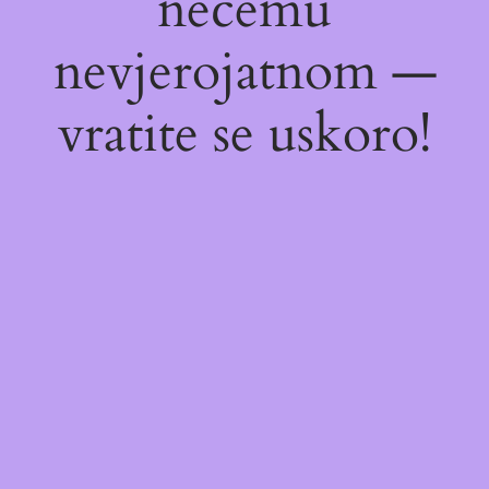
nečemu
nevjerojatnom —
vratite se uskoro!