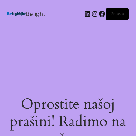
Belight
Prijava
Oprostite našoj
prašini! Radimo na