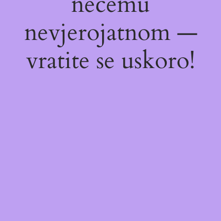
nečemu
nevjerojatnom —
vratite se uskoro!