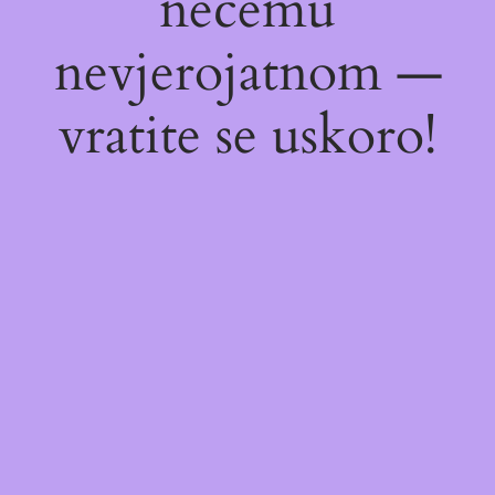
nečemu
nevjerojatnom —
vratite se uskoro!