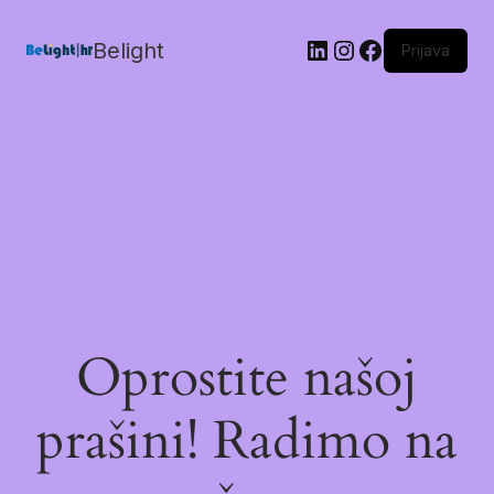
Belight
Prijava
Oprostite našoj
prašini! Radimo na