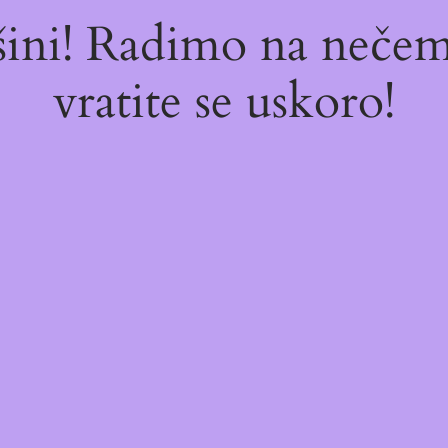
ašini! Radimo na neč
vratite se uskoro!