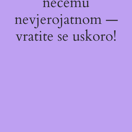
nečemu
nevjerojatnom —
vratite se uskoro!