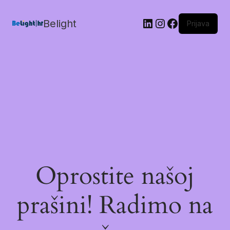
Belight
Prijava
Oprostite našoj
prašini! Radimo na