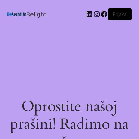
Belight
Prijava
Oprostite našoj
prašini! Radimo na