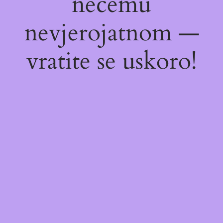
nečemu
nevjerojatnom —
vratite se uskoro!