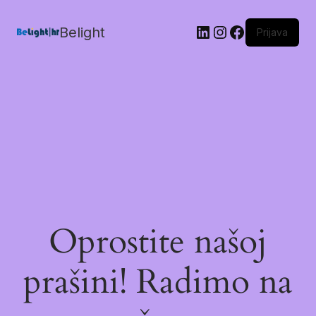
Belight
Prijava
Oprostite našoj
prašini! Radimo na