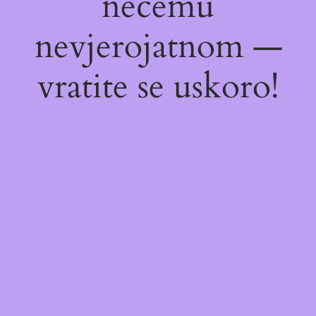
nečemu
nevjerojatnom —
vratite se uskoro!