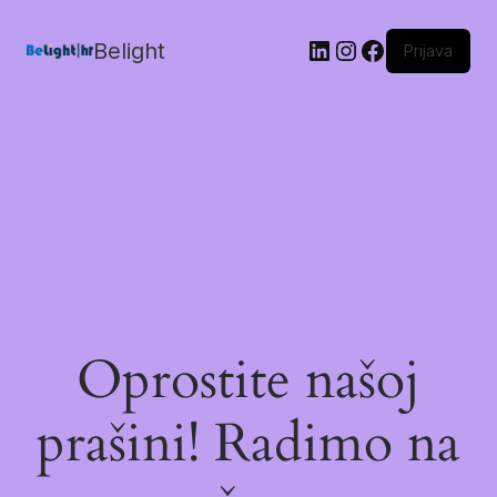
Belight
Prijava
Oprostite našoj
prašini! Radimo na