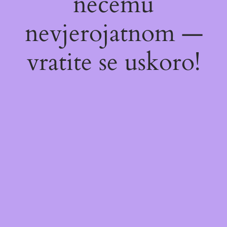
nečemu
nevjerojatnom —
vratite se uskoro!