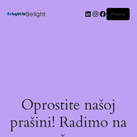
Belight
Prijava
Oprostite našoj
prašini! Radimo na