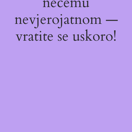
nečemu
nevjerojatnom —
vratite se uskoro!