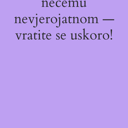
nečemu
nevjerojatnom —
vratite se uskoro!