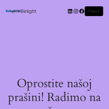
Belight
Prijava
Oprostite našoj
prašini! Radimo na