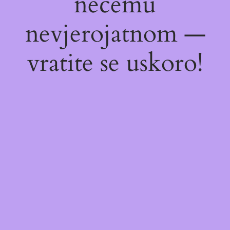
nečemu
nevjerojatnom —
vratite se uskoro!