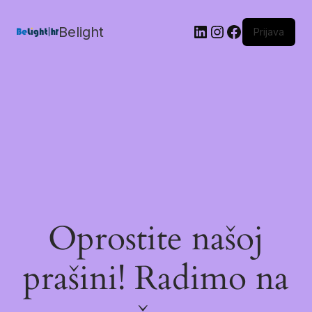
Belight
Prijava
Oprostite našoj
prašini! Radimo na