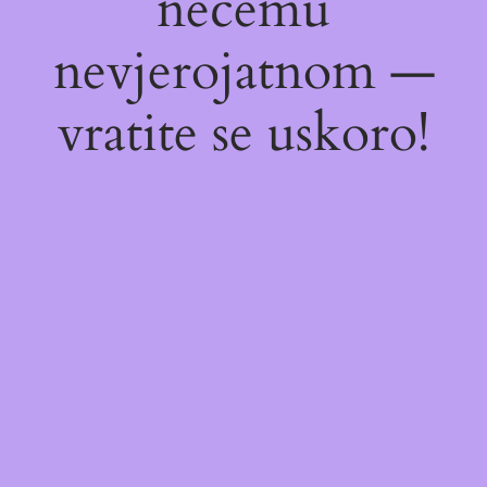
nečemu
nevjerojatnom —
vratite se uskoro!