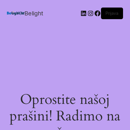
Belight
Prijava
Oprostite našoj
prašini! Radimo na