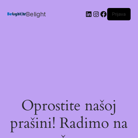
Belight
Prijava
Oprostite našoj
prašini! Radimo na