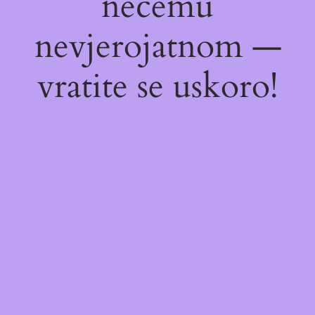
nečemu
nevjerojatnom —
vratite se uskoro!