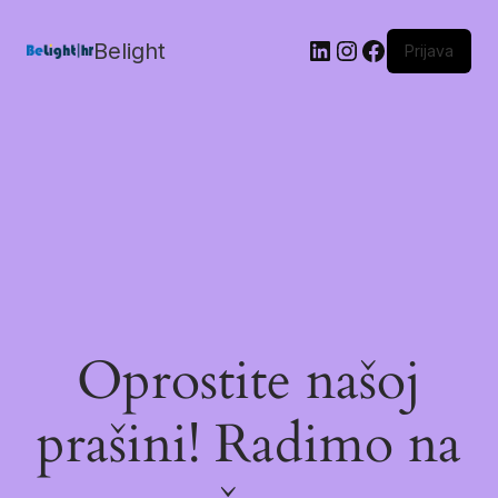
Belight
Prijava
Oprostite našoj
prašini! Radimo na