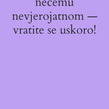
nečemu
nevjerojatnom —
vratite se uskoro!