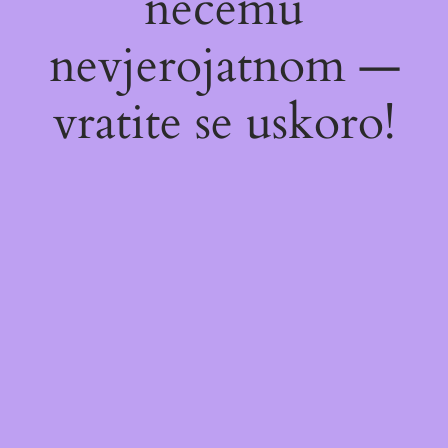
nečemu
nevjerojatnom —
vratite se uskoro!