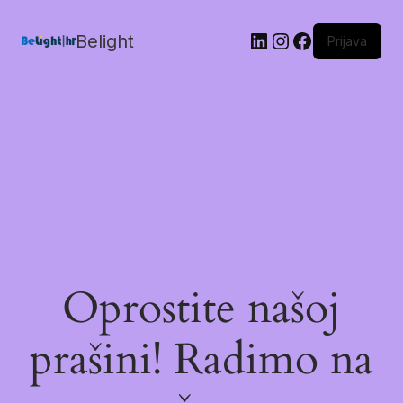
Belight
Prijava
Oprostite našoj
prašini! Radimo na