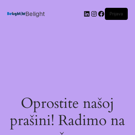
Belight
Prijava
Oprostite našoj
prašini! Radimo na