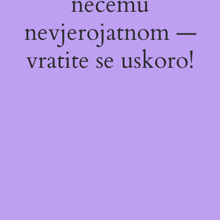
nečemu
nevjerojatnom —
vratite se uskoro!