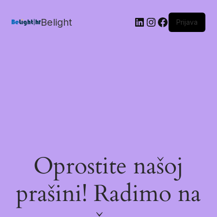
Belight
Prijava
Oprostite našoj
prašini! Radimo na