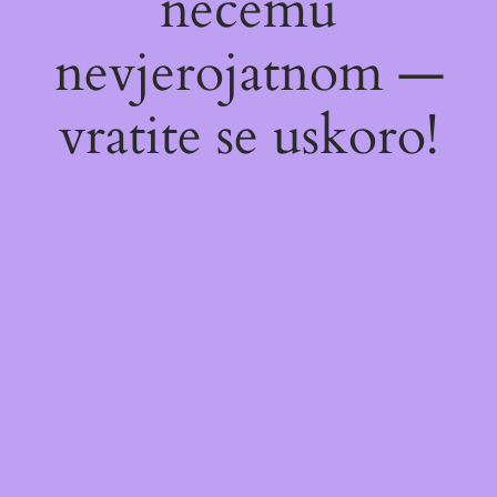
nečemu
nevjerojatnom —
vratite se uskoro!