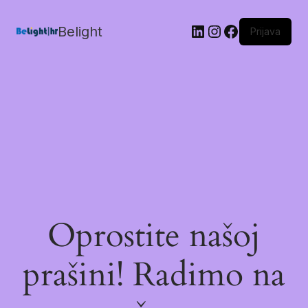
Belight
Prijava
Oprostite našoj
prašini! Radimo na