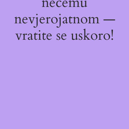
nečemu
nevjerojatnom —
vratite se uskoro!